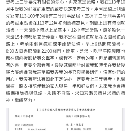
想考上三等要先有很強的決心，再來就是策略，我在113年10
月中受我的好友許秉宏的啟發決定來考三等，用阿摩線上測驗
先寫完113-100年的所有三等刑事歷屆，掌握了三等刑事各科
的考試重點後在113年12月初開始補高見，期間上班有時間就
讀書，一天讀8小時以上是基本，12小時是常態，最多輪休一
天讀15小時都是家常便飯，我不是在圖書館就是在去圖書館的
路上。考前兩個月瘋狂練申論背法條，早上6點起床讀書，
8:30去圖書館讀到21:00關門，開車、洗澡、吃早午晚餐時也
都在聽函授跟背英文單字，課程不一定看的完，但是補習班所
有的書一定要全部看完。最後感謝那些討厭我和時常在我背後
酸言酸語嫌棄我甚至搞我弄我的長官與學長姐們，沒有你們的
用心，我沒有辦法有如此下定決心一定要考上三等特考，也謝
謝這一路支持陪伴我的家人與另一半和好友們。未來我也會持
續保持謙遜與低調、永遠不自滿、求知若渴與精益求精的精
神，繼續努力。