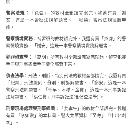
度。
警察法規：
「徐強」 的教材全部讀完寫完。我還有買「謝
安」這是一本警察法規解題書、 「程議」警察法規征服申
論。
警察情境實務：
補習班的教材讀完外，我還有買「杰濂」的警
察情境實務、「謝安」這是一本警察情境實務解題書。
犯罪偵查學：
「高明」所有教材全部讀完寫完就夠，偵查犯罪
手冊與刑事鑑識手冊要全部背下來。
偵查法學：
刑法，刑訴，特別刑法的教材全部讀完。我還有買
「紀綱」刑法總則、分則、刑訴解題書、 「謝安」這是一本
警察刑法解題書、 「千早、木橋、金寶」 這是一本刑事訴訟
法解題書、 「洪任賢」刑事訴訟法(含偵查法學) 。
刑案現場處理與刑事鑑識：
「姜雲生」的教材全部讀完。我還
有買 「李如霞」的本科書、警大共筆資料「至尊」「中出4劍
客」。