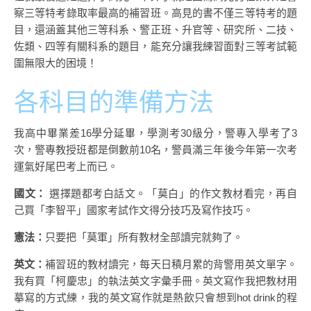
察三等特考錄取率最高的補習班。高見的書不僅三等特考的題
目，還涵蓋其他三等科系、警正班、升官等、研究所、二技、
佐類、四等有關科系的題目，能充分讓我練習面對三等考試範
圍無限大的困境！
各科目的準備方法
我高中畢業差16學分延畢，學測考30級分，警專入學考了3
次，警專教授班都是倒數前10名，警員滿三年後今年第一次考
運氣好尾巴考上而已。
國文：
選擇題都考白話文。「莫白」的作文教材看完，再自
己買「李智平」國家考試作文得分技巧及寫作技巧。
憲法：
只要把「莫軍」所有教材全部讀完就夠了。
英文：
補習班的教材讀完，每天日積月累的背警用英文單字。
我有買「柯慶忠」的執法英文字彙手冊。英文寫作我把教材用
摹寫的方式練，我的英文寫作就是熱飲只會想到hot drink的程