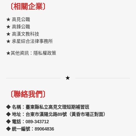
〔相關企業〕
★ 高見公職
★ 高鋒公職
★
高漢文教科技
★
承星綜合法律事務所
★其他資訊：隱私權政策
★
〔聯絡我們〕
◆ 名稱：臺東縣私立高見文理短期補習班
◆ 地址：台東市漢陽北路89號（黃昏市場正對面）
◆ 電話：089-343712
◆ 統一編號：89064836