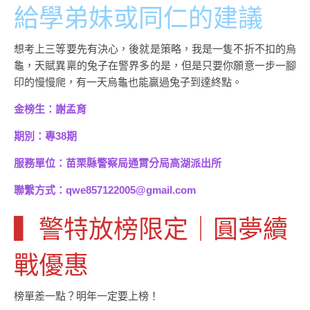
給學弟妹或同仁的建議
想考上三等要先有決心，後就是策略，我是一隻不折不扣的烏
龜，天賦異稟的兔子在警界多的是，但是只要你願意一步一腳
印的慢慢爬，有一天烏龜也能贏過兔子到達終點。
金榜生：謝孟育
期別：專38期
服務單位：苗栗縣警察局通霄分局高湖派出所
聯繫方式：qwe857122005@gmail.com
▍警特放榜限定｜圓夢續
戰優惠
榜單差一點？明年一定要上榜！