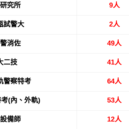
研究所
9人
甄試警大
2人
警消佐
49人
大二技
41人
軌警察特考
64人
考(內、外軌)
53人
設備師
12人