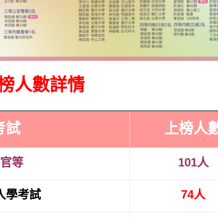
榜人數詳情
考試
上榜人
官等
101人
入學考試
74人