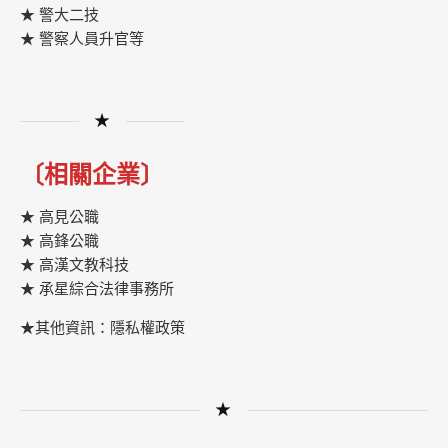
★ 警大二技
★ 警察人員升官等
★
〔相關企業〕
★ 高見公職
★ 高鋒公職
★
高漢文教科技
★
承星綜合法律事務所
★其他資訊：隱私權政策
★