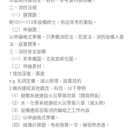
以聖經內容為主，教材、參考書內容為輔。
二、消防法規
（一）選擇題：
刷101～113年設備師士，抓出常考的重點。
（二）申論題：
以申論格式準備，只準備消防法、危管法、消防設備人員
法、設置標準。
三、消防安全設備
（一）多準備圖，尤其是昇位圖。
（二）申論素材：
1.增加深度、廣度
e.g. 名詞定義、滅火原理、設置目的
2.橫向連結其他觀念、科目，以下舉例
（1）避難系統連結火災學第四章（煙與熱氣）
（2）水、化學系統連結火災學第八章（滅火劑）
（3）設備連結自衛消防編組之工作內容
（三）以申論格式準備。
（四）搞懂計算題，考前再算一次，確保熟悉度。