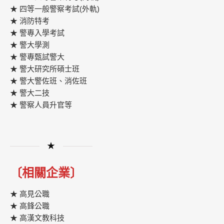
★ 四等一般警察考試(外軌)
★ 消防特考
★ 警專入學考試
★ 警大學測
★ 警專甄試警大
★ 警大研究所碩士班
★ 警大警佐班、消佐班
★ 警大二技
★ 警察人員升官等
★
〔相關企業〕
★ 高見公職
★ 高鋒公職
★
高漢文教科技