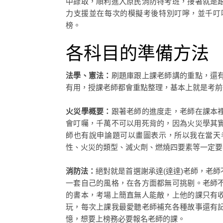
中錄取，順利進入原民消防特考班，接著就是
力支援並在每次的模擬考後特別叮嚀，並千叮
榜。
各科目的準備方法
法學、憲法：
刷題庫跟上課老師講的重點，還
有用，授課老師都會重點整理，基本上就是考前
火災學概要：
跟著老師的進度走，老師在課本
會叮囑，千萬不可以用死背的，因為火災學其
師也有說申論題可以畫圖表示，所以我在當天
性、火災的類型、滅火劑、燃燒四要素等一定要
消防法：
絕對就是首選謝承達(達達)老師，老
一套自己的風格，在各方面都無可挑剔。老師
的書本，考場上簡直無人能敵，上他的課只有
玩，每次上課我最愛聽老師補充各種故事還有
憶，想要上榜務必要報名老師的課。