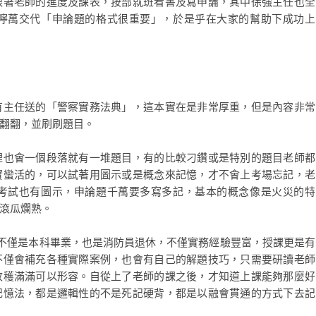
跟著老師的進度及課表，按部就班看書及寫申論，其中徐強主任也全
嚀萬交代「申論題的格式很重要」，於是乎在大家的幫助下成功上
有主任送的「警察實務法典」，這本實在是非常厚重，但是內容非常
翻翻，並刷刷題目。
裡也會一個段落就有一堆題目，有的比較刁鑽或是特別的題目老師都
實蠻活的，可以試著用圖示或是概念來記憶，才不會上考場忘記，老
考試也有圖示，申論題千萬要多寫多記，基本的概念像是火災的特
滾瓜爛熟。
師不僅是本科畢業，也是消防員退休，不僅實務經驗豐富，授課更是有
不僅會補充各種實際案例，也會有自己的解題技巧，只需要研讀老師
收穫滿滿可以形容。自從上了老師的課之後，才知道上課能夠那麼好
記憶法，都是邏輯性的不是死記硬背，都是以融會貫通的方式下去記