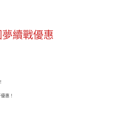
圓夢續戰優惠
！
折優惠！