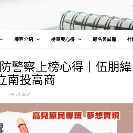
課程介紹
榜單與心得
報名與試聽
社
消防警察上榜心得｜伍朋緯
立南投高商
08/18/2025