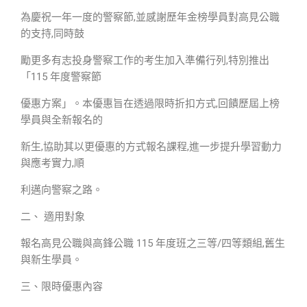
為慶祝一年一度的警察節,並感謝歷年金榜學員對高見公職
的支持,同時鼓
勵更多有志投身警察工作的考生加入準備行列,特別推出
「115 年度警察節
優惠方案」。本優惠旨在透過限時折扣方式,回饋歷屆上榜
學員與全新報名的
新生,協助其以更優惠的方式報名課程,進一步提升學習動力
與應考實力,順
利邁向警察之路。
二、 適用對象
報名高見公職與高鋒公職 115 年度班之三等/四等類組,舊生
與新生學員。
三、限時優惠內容