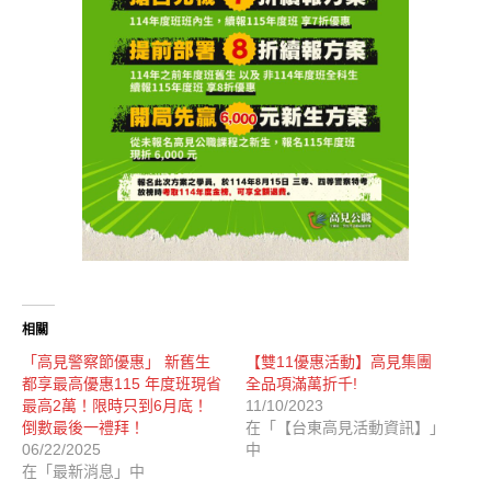
相關
「高見警察節優惠」 新舊生
【雙11優惠活動】高見集團
都享最高優惠115 年度班現省
全品項滿萬折千!
最高2萬！限時只到6月底！
11/10/2023
倒數最後一禮拜！
在「【台東高見活動資訊】」
06/22/2025
中
在「最新消息」中