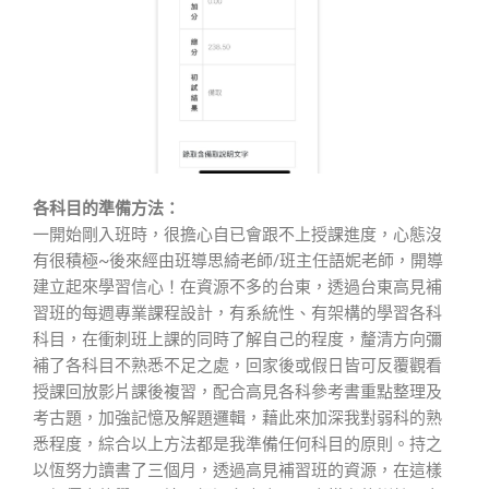
各科目的準備方法：
一開始剛入班時，很擔心自已會跟不上授課進度，心態沒
有很積極~後來經由班導思綺老師/班主任語妮老師，開導
建立起來學習信心！在資源不多的台東，透過台東高見補
習班的每週專業課程設計，有系統性、有架構的學習各科
科目，在衝刺班上課的同時了解自己的程度，釐清方向彌
補了各科目不熟悉不足之處，回家後或假日皆可反覆觀看
授課回放影片課後複習，配合高見各科參考書重點整理及
考古題，加強記憶及解題邏輯，藉此來加深我對弱科的熟
悉程度，綜合以上方法都是我準備任何科目的原則。持之
以恆努力讀書了三個月，透過高見補習班的資源，在這樣