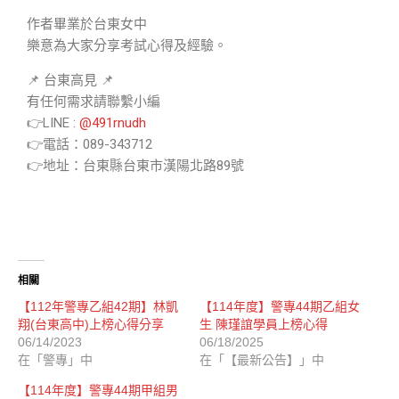
作者畢業於台東女中
樂意為大家分享考試心得及經驗。
📌 台東高見 📌
有任何需求請聯繫小編
👉LINE :
@491rnudh
👉電話：089-343712
👉地址：台東縣台東市漢陽北路89號
相關
【112年警專乙組42期】林凱
【114年度】警專44期乙組女
翔(台東高中)上榜心得分享
生 陳瑾誼學員上榜心得
06/14/2023
06/18/2025
在「警專」中
在「【最新公告】」中
【114年度】警專44期甲組男