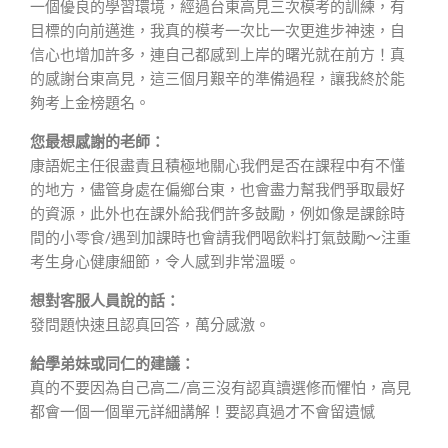
一個優良的學習環境，經過台東高見三次模考的訓練，有
目標的向前邁進，我真的模考一次比一次更進步神速，自
信心也增加許多，連自己都感到上岸的曙光就在前方！真
的感謝台東高見，這三個月艱辛的準備過程，讓我終於能
夠考上金榜題名。
您最想感謝的老師：
康語妮主任很盡責且積極地關心我們是否在課程中有不懂
的地方，儘管身處在偏鄉台東，也會盡力幫我們爭取最好
的資源，此外也在課外給我們許多鼓勵，例如像是課餘時
間的小零食/遇到加課時也會請我們喝飲料打氣鼓勵～注重
考生身心健康細節，令人感到非常溫暖。
想對客服人員說的話：
發問題快速且認真回答，萬分感激。
給學弟妹或同仁的建議：
真的不要因為自己高二/高三沒有認真讀選修而懼怕，高見
都會一個一個單元詳細講解！要認真過才不會留遺憾