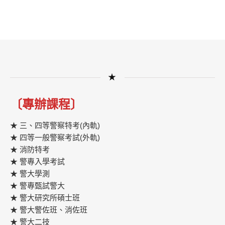
★
〔專辦課程〕
★ 三、四等警察特考(內軌)
★ 四等一般警察考試(外軌)
★ 消防特考
★ 警專入學考試
★ 警大學測
★ 警專甄試警大
★ 警大研究所碩士班
★ 警大警佐班、消佐班
★ 警大二技