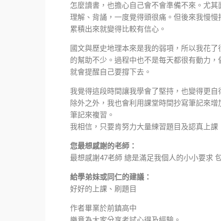
怎麼讀書，也擔心自己會不會準備不來。尤其
理解、背誦，一度覺得頭很痛。但後來我慢慢
累積出來就變得比較有信心。
國文與歷史地理本來是我的弱項，所以我花了
的幫助不少。過程中也不是每天都很有動力，
就會提醒自己要撐下去。
我覺得這段時間讓我學會了堅持，也變得更自
除外之外，我也會利用課堂時間抄寫筆記來增
筆記來複習。
我相信，只要肯努力大量練習題目及認真上課
您最想感謝的老師：
最想感謝47老師 總是滿足我個人的小小要求 
給學弟妹或同仁的建議：
好好的上課、刷題目
作者畢業於前鎮高中
樂意為大家分享考試心得及經驗。