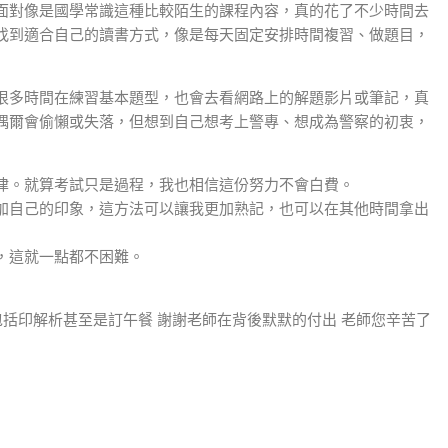
面對像是國學常識這種比較陌生的課程內容，真的花了不少時間去
找到適合自己的讀書方式，像是每天固定安排時間複習、做題目，
很多時間在練習基本題型，也會去看網路上的解題影片或筆記，真
偶爾會偷懶或失落，但想到自己想考上警專、想成為警察的初衷，
律。就算考試只是過程，我也相信這份努力不會白費。
加自己的印象，這方法可以讓我更加熟記，也可以在其他時間拿出
，這就一點都不困難。
包括印解析甚至是訂午餐 謝謝老師在背後默默的付出 老師您辛苦了