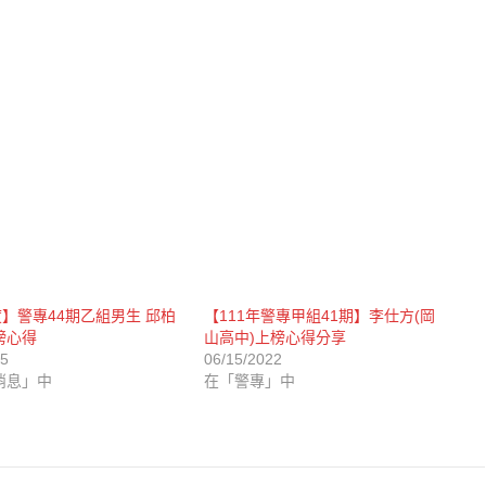
度】警專44期乙組男生 邱柏
【111年警專甲組41期】李仕方(岡
榜心得
山高中)上榜心得分享
25
06/15/2022
消息」中
在「警專」中