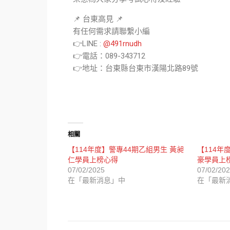
📌 台東高見 📌
有任何需求請聯繫小編
👉LINE :
@491rnudh
👉電話：089-343712
👉地址：台東縣台東市漢陽北路89號
相關
【114年度】警專44期乙組男生 黃昶
【114年
仁學員上榜心得
豪學員上
07/02/2025
07/02/20
在「最新消息」中
在「最新