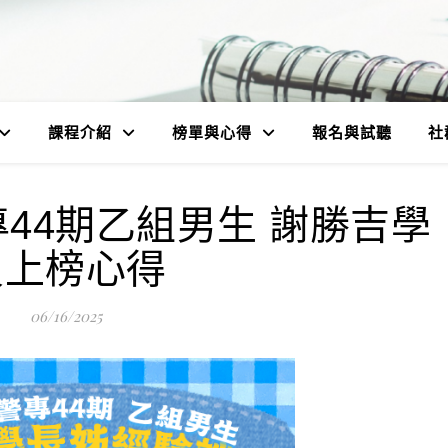
課程介紹
榜單與心得
報名與試聽
社
專44期乙組男生 謝勝吉學
員上榜心得
06/16/2025