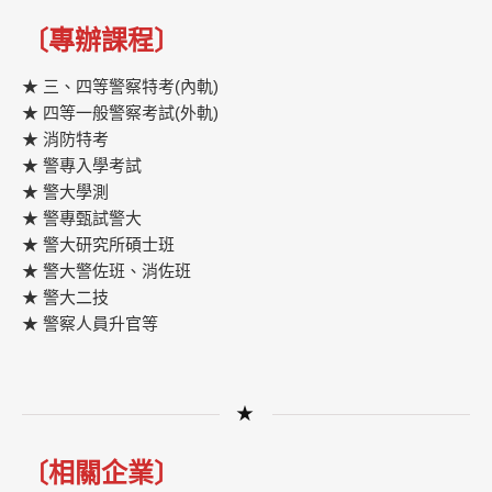
〔專辦課程〕
★ 三、四等警察特考(內軌)
★ 四等一般警察考試(外軌)
★ 消防特考
★ 警專入學考試
★ 警大學測
★ 警專甄試警大
★ 警大研究所碩士班
★ 警大警佐班、消佐班
★ 警大二技
★ 警察人員升官等
★
〔相關企業〕