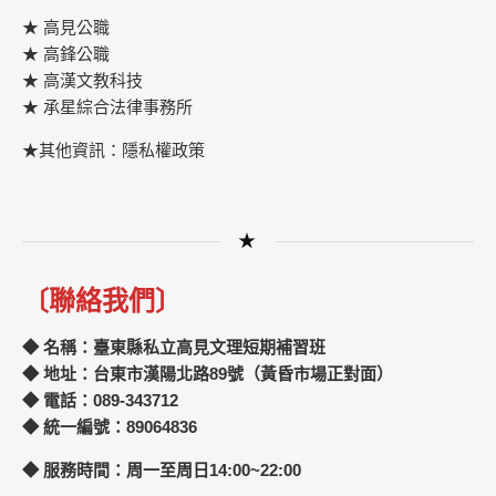
★ 高見公職
★ 高鋒公職
★
高漢文教科技
★
承星綜合法律事務所
★其他資訊：隱私權政策
★
〔聯絡我們〕
◆ 名稱：臺東縣私立高見文理短期補習班
◆ 地址：台東市漢陽北路89號（黃昏市場正對面）
◆ 電話：089-343712
◆ 統一編號：89064836
◆ 服務時間：周一至周日14:00~22:00