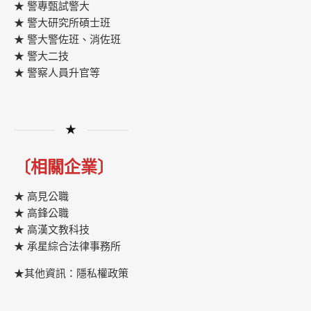
★ 警專甄試警大
★ 警大研究所碩士班
★ 警大警佐班、消佐班
★ 警大二技
★ 警察人員升官等
★
〔相關企業〕
★ 高見公職
★ 高鋒公職
★
高漢文教科技
★
承星綜合法律事務所
★其他資訊：隱私權政策