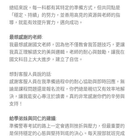
總結來說，每一科都有其特定的準備方式，但共同點是
「穩定、持續」的努力，並善用高見的資源與老師的指
導，就能有效提升實力，邁向成功。
最想感謝的老師:
我最想感謝國文老師，因為他不僅教會我答題技巧，更讓
我真正理解語文的美與邏輯。老師的耐心與鼓勵，讓我在
國文科目上大大進步，建立了自信。
想對客服人員說的話:
感謝客服人員在我準備過程中的耐心協助與即時回應，無
論是課程問題還是報名流程，你們總是親切又有效率地解
決，讓我能安心專注於讀書。真的非常感謝你們的辛勞與
支持！
給學弟妹與同仁的建議:
準備警專考試的路上一定會遇到挫折與壓力，但最重要的
是保持穩定的心態與堅持到底的決心。每天按部就班完成