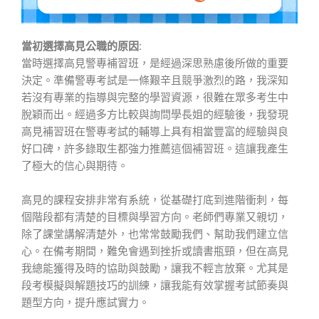
當初選擇高見公職的原因:
當時選擇高見警專補習班，是經過深思熟慮後所做的重要
決定。準備警專考試是一條艱辛且競爭激烈的路，我深知
若沒有專業的指導與完整的學習資源，很難在眾多考生中
脫穎而出。經過多方比較與詢問學長姐的經驗後，我發現
高見補習班在警專考試的輔導上具有相當豐富的經驗與良
好口碑，許多錄取生都強力推薦這個補習班。這讓我產生
了極大的信心與期待。
高見的課程安排非常有系統，從基礎打底到進階衝刺，每
個階段都有清楚的目標與學習方向。老師們專業又親切，
除了課堂講解清楚外，也常常鼓勵我們、幫助我們建立信
心。在備考期間，難免會遇到挫折或讀書瓶頸，但在高見
我總能獲得及時的協助與鼓勵，讓我不輕言放棄。尤其是
段考模擬與解題技巧的訓練，讓我能有效掌握考試節奏與
題型方向，提升應試實力。