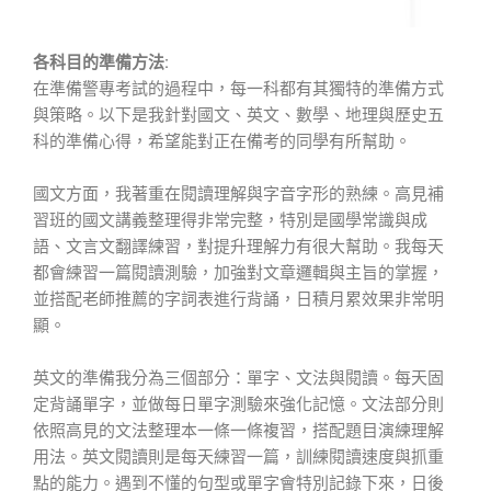
各科目的準備方法:
在準備警專考試的過程中，每一科都有其獨特的準備方式
與策略。以下是我針對國文、英文、數學、地理與歷史五
科的準備心得，希望能對正在備考的同學有所幫助。
國文方面，我著重在閱讀理解與字音字形的熟練。高見補
習班的國文講義整理得非常完整，特別是國學常識與成
語、文言文翻譯練習，對提升理解力有很大幫助。我每天
都會練習一篇閱讀測驗，加強對文章邏輯與主旨的掌握，
並搭配老師推薦的字詞表進行背誦，日積月累效果非常明
顯。
英文的準備我分為三個部分：單字、文法與閱讀。每天固
定背誦單字，並做每日單字測驗來強化記憶。文法部分則
依照高見的文法整理本一條一條複習，搭配題目演練理解
用法。英文閱讀則是每天練習一篇，訓練閱讀速度與抓重
點的能力。遇到不懂的句型或單字會特別記錄下來，日後