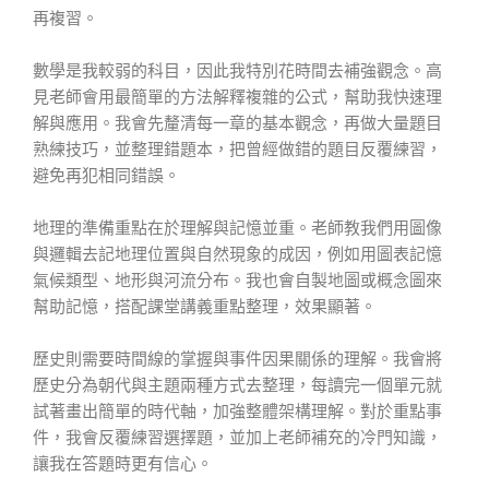
再複習。
數學是我較弱的科目，因此我特別花時間去補強觀念。高
見老師會用最簡單的方法解釋複雜的公式，幫助我快速理
解與應用。我會先釐清每一章的基本觀念，再做大量題目
熟練技巧，並整理錯題本，把曾經做錯的題目反覆練習，
避免再犯相同錯誤。
地理的準備重點在於理解與記憶並重。老師教我們用圖像
與邏輯去記地理位置與自然現象的成因，例如用圖表記憶
氣候類型、地形與河流分布。我也會自製地圖或概念圖來
幫助記憶，搭配課堂講義重點整理，效果顯著。
歷史則需要時間線的掌握與事件因果關係的理解。我會將
歷史分為朝代與主題兩種方式去整理，每讀完一個單元就
試著畫出簡單的時代軸，加強整體架構理解。對於重點事
件，我會反覆練習選擇題，並加上老師補充的冷門知識，
讓我在答題時更有信心。