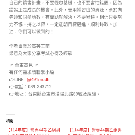
自己的讀書計畫，不要輕忽基礎，也不要害怕錯題，因為
錯誤正是成長的機會。此外，善用補習班的資源，勇於向
老師和同學請教，有問題就解決，不要累積。相信只要努
力不懈、持之以恆，一定能朝目標邁進，順利錄取。加
油，你們可以做到的！
作者畢業於高英工商
樂意為大家分享考試心得及經驗
📌 台東高見 📌
有任何需求請聯繫小編
👉LINE :
@491rnudh
👉電話：089-343712
👉地址：台東縣台東市漢陽北路89號及經驗。
相關
【114年度】警專44期乙組男
【114年度】警專44期乙組男