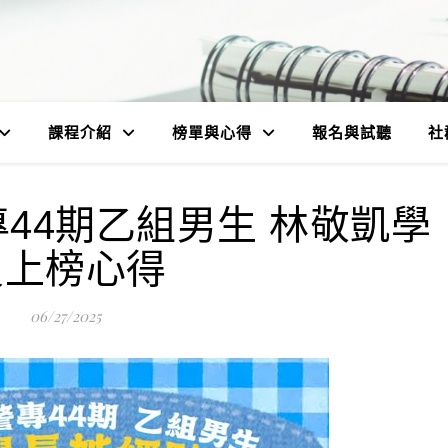
課程介紹
榜單與心得
報名與試聽
社
專44期乙組男生 林敬凱學
員上榜心得
06/27/2025