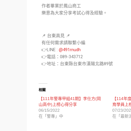
作者畢業於鳳山商工​​
樂意為大家分享考試心得及經驗。
📌 台東高見 📌
有任何需求請聯繫小編
👉LINE :
@491rnudh
👉電話：089-343712
👉地址：台東縣台東市漢陽北路89號
相關
【111年警專甲組41期】李仕方(岡
【114年
山高中)上榜心得分享
育學員上
06/15/2022
07/23/20
在「警專」中
在「最新