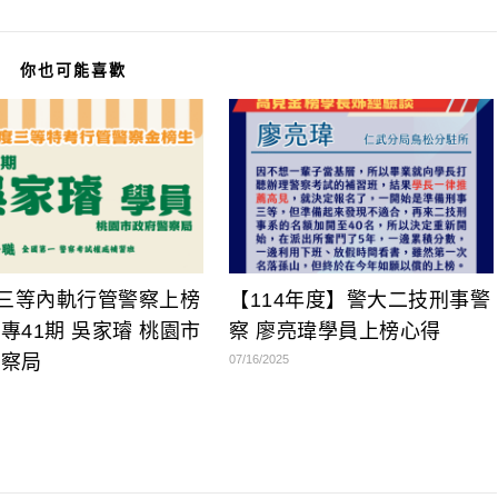
你也可能喜歡
年三等內軌行管警察上榜
【114年度】警大二技刑事警
專41期 吳家璿 桃園市
察 廖亮瑋學員上榜心得
警察局
07/16/2025