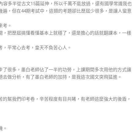
內容多半從古文15篇延伸，所以千萬不能放過，還有國學常識我也
幾遍，但在44期考試中，這類的考題卻比歷屆少很多，是讓人蠻意
來考。
關，把歷屆搞懂看懂基本上就穩了，還是擔心的話就翻課本，一樣
考，平常心去考，皇天不負苦心人。
步了很多，墨白老師佔了一半的功勞，上課期間多次用他的方式讓
題去做分析，有了墨白老師的加持，是我這次國文突飛猛進。
苦的幫我們印考卷，辛苦程度有目共睹，有老師這麼強大的後盾，
機。