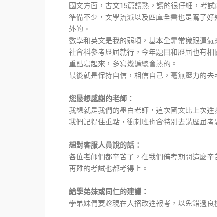
國文方面，古文15篇讀熟，讀的很仔細，考試
準備不少，文學流派以及四庫全書也是寫了好
外的。
數學和英文是我的弱項，基本全靠常識跟運氣
社會科參考歷屆就行，今年題目和歷屆也有相
重點寫起來，多寫幾遍總會熟的。
最後就是保持自信，相信自己，毫無壓力的去
您最想感謝的老師：
我想就是我們的墨白老師，這次國文比上次進
我們記得住重點，衝刺班也會特別去講歷屆考
想對客服人員說的話：
各位老師們都辛苦了，在我們備考期間這麼辛
再難的考試也都考得上。
給學弟妹或同仁的建議：
學弟妹們要趁現在大招改進報考，以免錯過良