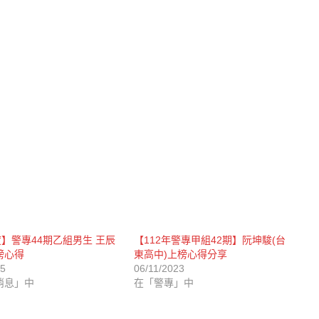
度】警專44期乙組男生 王辰
【112年警專甲組42期】阮坤駿(台
榜心得
東高中)上榜心得分享
25
06/11/2023
消息」中
在「警專」中