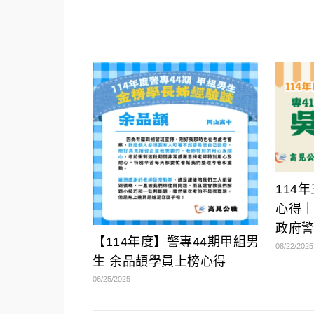
114
心得｜
政府
【114年度】警專44期甲組男
08/22/2025
生 余品頡學員上榜心得
06/25/2025