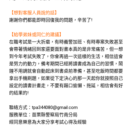
【想對客服人員說的話】
謝謝你們都能即時回復我的問題，辛苦了!
【給學弟妹或同仁的建議】
在職考試是一大折磨，有時義警加班、有時專案失敗甚至
會帶著情緒回到家還要面對書本真的是非常痛苦，但一想
到今年考試失敗了，你會再過一次這樣的生活，相信這會
是努力的動力，備考期間已經將讀書成為自己的習慣，鬧
鐘不用調就會自動起床到書桌前準備，甚至吃飯時間都要
拿出手機刷題，如果從下定決心的那一天起你就按照自己
設定的讀書計畫走，不要有藉口偷懶、拖延，相信會有好
的結果的!
聯絡方式：tpa344080@gmail.com
服務單位：苗栗縣警察局竹南分局
​經同意樂意為大家分享考試心得及經驗