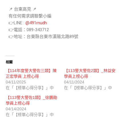
📌 台東高見 📌
有任何需求請聯繫小編
👉LINE :
@491rnudh
👉電話：089-343712
👉地址：台東縣台東市漢陽北路89號
相關
【114年度警大警佐三類】陳
【113警大警佐2類】_林益安
正宏學員 上榜心得
學員上榜心得
04/11/2025
04/11/2024
在「【榜單心得分享】」中
在「【榜單心得分享】」中
【113警大警佐1類】_徐鵬勛
學員上榜心得
04/14/2024
在「【榜單心得分享】」中