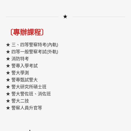
★
〔專辦課程〕
★ 三、四等警察特考(內軌)
★ 四等一般警察考試(外軌)
★ 消防特考
★ 警專入學考試
★ 警大學測
★ 警專甄試警大
★ 警大研究所碩士班
★ 警大警佐班、消佐班
★ 警大二技
★ 警察人員升官等