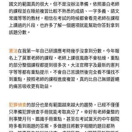
國文的範圍真的很大，但不是沒辦法準備，依照墨白老師
的課程並在睡前複習比較不熟悉的成語、一字多義、語文
常識等等的教材，相信在考試的時候都會看見老師在課程
上講過的片段，也許多了解一個選項就能幫助你答對拿到
該題分數。
憲法
在我第一年自己研讀應考時幾乎沒拿到分數，今年報
名上了莫軍老師的課程，老師上課很風趣不會枯燥，重點
的部分整個課程都提到很多次，大法官釋字及最新的憲判
字等等都有重點提示，不會自己苦讀然後完全看不懂找不
到重點，按照老師的課程進度複習，真的比自己無頭蒼蠅
的痛苦吸收更有助益。
犯罪偵查
的部分也是有範圍越來越大的趨勢，已經不僅僅
只準備犯罪偵查手冊就能考取高分了，幸好有老師彙整的
刑事雙月刊、鑑識手冊重點，甚至在考試當天的中午翻閱
時多看到兩題的答案，多做題目將數字相關的題目都熟