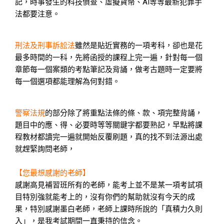
記，時事發生的科技偵查、虛擬貨幣、AI等等最新犯罪手
法都要注意。
刑法及刑事訴訟法
雖然是貼近實務的一項考科，卻也是花
最多時間的一科，先將函授的課程上完一遍，針對每一個
章節每一個案類的考點筆記及背誦，做考古題時一定要將
每一個選項都能理解為何對錯。
警察法規
的部分除了將重點法條的條、款、項完整背誦，
題目中的應、得、必要時等等關鍵字都要熟記，早點將課
程教材都讀完一遍就開始反覆刷題，真的找不到法源出處
就趕緊詢問老師，
【您最想感謝的老師】
感謝高見補習班所有的老師，能考上並不是某一項考試項
目特別強就能考上的，沒有你們的幫助就沒有今天的成
果，特別感謝墨白老師，老師上課時所說的「真積力久則
入」，是我考試期間一直秉持的信念。