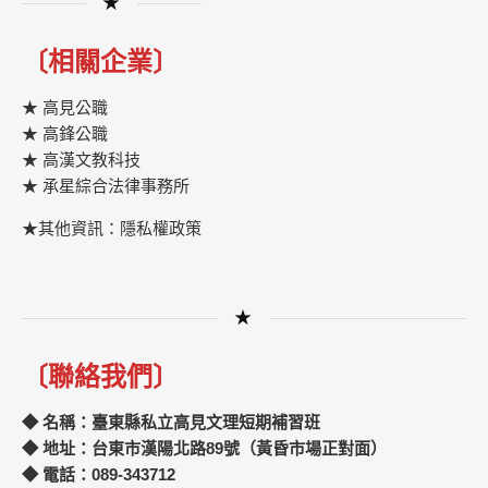
★
〔相關企業〕
★ 高見公職
★ 高鋒公職
★
高漢文教科技
★
承星綜合法律事務所
★其他資訊：隱私權政策
★
〔聯絡我們〕
◆ 名稱：臺東縣私立高見文理短期補習班
◆ 地址：台東市漢陽北路89號（黃昏市場正對面）
◆ 電話：089-343712