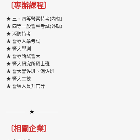
〔專辦課程〕
★ 三、四等警察特考(內軌)
★ 四等一般警察考試(外軌)
★ 消防特考
★ 警專入學考試
★ 警大學測
★ 警專甄試警大
★ 警大研究所碩士班
★ 警大警佐班、消佐班
★ 警大二技
★ 警察人員升官等
★
〔相關企業〕