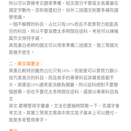
所以可以靠做考古題來準備，短文部分不要寫太長盡量在
規定字數內，否則易遭扣分，另外二技國文則要多補充國
學常識。
一個不解釋的科目，占比只有10%而且不是靠努力就能高
分的科目，所以不要浪費太多時間在這科。考前可以練幾
篇作文保持手感。
高見墨白老師的國文可以用來準備二技國文，我三等國文
是幾乎放生。
二、英文與憲法：
英憲比較特別雖然占比只有10%，但是是可以靠努力跟小
技巧拿高分的科目，而且高手的專業科目其實差距都不
大，英憲這10%通常是決勝負關鍵，所以這科絕對不要整
個放棄，但也不要花太多時間在這科，還是以專業科目為
主
英文:累積警用字彙量，文法也要抽時間看一下，克漏字會
考文法，其實三等英文靠高中英文底子基本上可以應付，
就是多背警用單字。