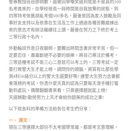
警專教授班班排倒數，還被同學嘲笑過到底是不是真的100
名考進來的，在學校很長一段時間是自我放棄的狀態，到
四等特考依舊胡亂考個500多名，最後是因為家人鼓勵及同
事好友支持以及依靠在生活及工作上遇過各種苦難磨練出
來的意志才有辦法繼續往上讀，最後在努力之下終於考上
三等行政十名內。
外勤輪班作息日夜顛倒，要騰出時間念書非常辛苦，但一
定要忍住，盡量斷絕不必要的娛樂，將自己專注於備考，
三等這種考試不是三心二意就可以考上的，三等考試一定
要打敗警大生才能上榜，請問你的頭腦、資質有比那些學
測4科56級分以上的警大生還要好嗎? 連警大生努力念書都
會落榜的考試，你憑什麼天真的認為只要每天滑手機打電
動到處玩，偶爾翻翻書來看，只靠選擇題就能上榜?
天道酬勤!勤勞努力上天才會給你甜美的成功之果!
以下就各科的準備方法給各位考生們分享：
一、 國文：
現在三等選擇大部份不太考國學常識，都是考文意理解，