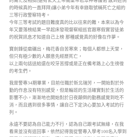
的幫忙及相挺(還有玄天上帝關聖帝君眾神尊護佑 感到迷惘
的時候真的一直拜拜)讓小弟今年有幸錄取號稱死亡之組的
三等行政警察特考。
今年三等考試的題目難度真的比以往來的難，本來以為今
年又要落榜結果一早起床發現督察組巡官跟寒假實習徒弟
的祝賀訊息才知道自己上榜 那種感覺真的好像在作夢。
寶劍鋒從磨礪出，梅花香自苦寒來；每個人都想上天堂，
但只有極少數的人願意先經歷死亡，
以上兩句話送給還在咬牙苦撐或是正在備考路上心生徬徨
的考生們。
我是警專34期畢業，目前任職於新北瑞芳，一開始對於外
勤的作息沒有特別感受，但是輪班的生活確實對於生活的
影響不小，漸漸地也開始對於日夜顛倒的勤務感覺到吃不
消，而且遇到很多事情，讓自己下定決心要加入考試的行
列。
永遠不要認為自己能力不行，認為自己跟考試無緣，在我
看來並沒有這回事，依然記得我從警專入學考100名入學到