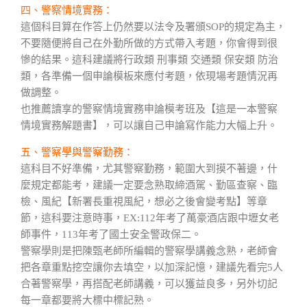
四、警察情境實務：
這個科目算在作答上仍然要以法令及署頒SOP的規定為主，
不要隨便將自己在外勤所做的方式帶入考題，你會得到很
慘的結果。這科建議將行政類 刑事類 交通類 保安類 防治
類，各準備一個申論模板來應付考題，依現場考題情況再
做調整。
也推薦讀享的警察情境實務申論模考班及【這是一本警察
情境實務解題書】，可以讓自己申論寫作能力大幅上升。
五、警察學與警察勤務：
這科目不好準備，尤其警察勤務，範圍大到摸不著邊，什
麼規定都能考，建議一定要念熟取締酒駕、勤區查察、臨
檢、風紀【新署長重視風紀，想必之後會變考點】等章
節，這科要注意時事，EX:112年考了萬豪酒店跟中壢女老
師事件，113年考了國土安全警政保二。
警察學則是把陳甄老師所編輯的警察學講義念熟，老師會
把各章重點挖空讓你去填空，以加深記憶，建議先看完5人
合著警察學，再搭配老師講義，可以獲益良多，另外切記
每一章都要將大標中標記熟。