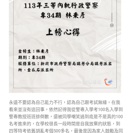
永遠不要認為自己能力不行，認為自己跟考試無緣，在我
看來並沒有這回事，依然記得我從警專入學考100名入學到
警專教授班班排倒數，還被同學嘲笑過到底是不是真的100
名考進來的，在學校很長一段時間是自我放棄的狀態，到
四等特考依舊胡亂考個500多名，最後是因為家人鼓勵及同