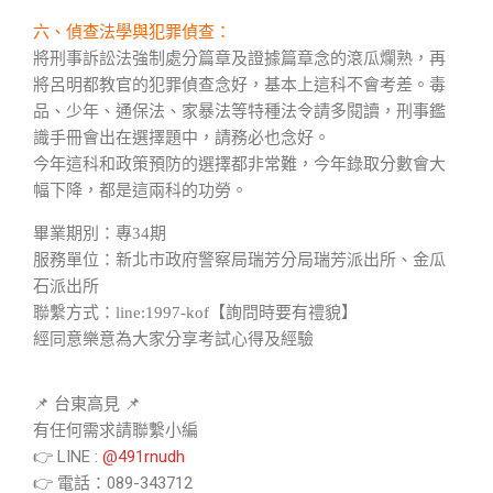
六、偵查法學與犯罪偵查：
將刑事訴訟法強制處分篇章及證據篇章念的滾瓜爛熟，再
將呂明都教官的犯罪偵查念好，基本上這科不會考差。毒
品、少年、通保法、家暴法等特種法令請多閱讀，刑事鑑
識手冊會出在選擇題中，請務必也念好。
今年這科和政策預防的選擇都非常難，今年錄取分數會大
幅下降，都是這兩科的功勞。
畢業期別：專34期
服務單位：新北市政府警察局瑞芳分局瑞芳派出所、​金瓜
石派出所
聯繫方式：line:1997-kof【詢問時要有禮貌】
​經同意樂意為大家分享考試心得及經驗
📌 台東高見 📌
有任何需求請聯繫小編
👉 LINE :
@491rnudh
👉 電話：089-343712