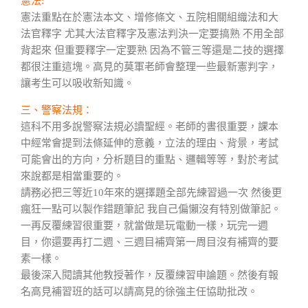
憲法:
憲法重點在於憲法本文、增修條文、五院相關組織法和大
法官釋字 尤其大法官釋字及憲法判決一定要搞熟 不用全部
背起來 但重要釋字一定要熟 因為不管三等還是二技的選擇
都很注重這塊。高見的莫軍老師會整理一些最新憲判字，
讓考生可以吸收新知識。
三、警察法規：
這科不用多說警察法規必讀聖經。老師的書很重要，課本
中經常會提到法條延伸的意義，立法的理由、背景，考試
可能會出的方向，分析題目的重點、邏輯等等，對於考試
來說都是相當重要的。
請務必把三等近10年來的選擇題全部先練習過一次 然後更
瘋狂一點可以製作錯題筆記 我自己偏懶沒有特別做筆記。
一再反覆練習很重要，就當做是玩電動一樣，玩完一週
目，你還要再打二週、三週目補齊第一周目沒有補齊的要
素一樣。
最後深入閱讀其他教授著作，反覆練習申論題。然後有報
名高見補習班的話可以請高見的徐強主任協助批改。