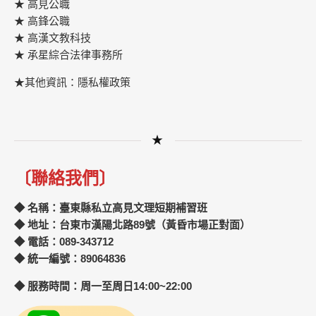
★ 高見公職
★ 高鋒公職
★
高漢文教科技
★
承星綜合法律事務所
★其他資訊：隱私權政策
★
〔聯絡我們〕
◆ 名稱：臺東縣私立高見文理短期補習班
◆ 地址：台東市漢陽北路89號（黃昏市場正對面）
◆ 電話：089-343712
◆ 統一編號：89064836
◆ 服務時間：周一至周日14:00~22:00