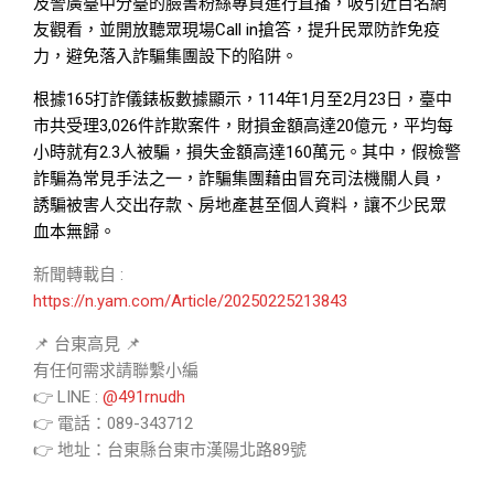
及警廣臺中分臺的臉書粉絲專頁進行直播，吸引近百名網
友觀看，並開放聽眾現場Call in搶答，提升民眾防詐免疫
力，避免落入詐騙集團設下的陷阱。
根據165打詐儀錶板數據顯示，114年1月至2月23日，臺中
市共受理3,026件詐欺案件，財損金額高達20億元，平均每
小時就有2.3人被騙，損失金額高達160萬元。其中，假檢警
詐騙為常見手法之一，詐騙集團藉由冒充司法機關人員，
誘騙被害人交出存款、房地產甚至個人資料，讓不少民眾
血本無歸。
新聞轉載自 :
https://n.yam.com/Article/20250225213843
📌 台東高見 📌
有任何需求請聯繫小編
👉 LINE :
@491rnudh
👉 電話：089-343712
👉 地址：台東縣台東市漢陽北路89號