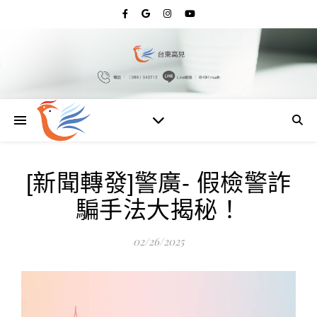
[新聞轉發]警廣- 假檢警詐
騙手法大揭秘！
02/26/2025