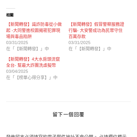
相關
【新聞轉發】識詐防毒從小做
【新聞轉發】假冒警察服務證
起 -大同警進校園揭密犯罪現
行騙- 大安警成功為民眾守住
場與毒品陷阱
百萬存款
03/31/2025
03/31/2025
在「【新聞轉發】」中
在「【新聞轉發】」中
【新聞轉發】4大水房頭流竄
全台- 幫最大詐團洗虛擬幣
03/04/2025
在「【榜單心得分享】」中
留下一個回覆
發佈留言必須填寫的電子郵件地址不會公開。
必填欄位標示