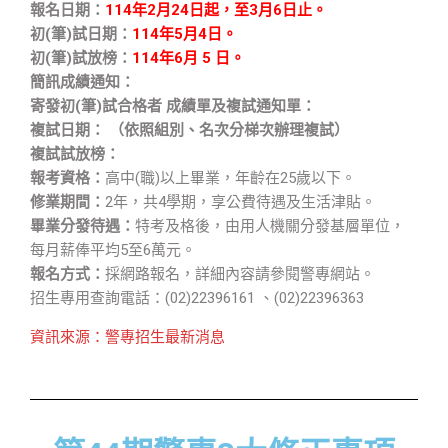
報名日期：
114年2月24日起，至3月6日止。
初(筆)試日期：
114年5月4日。
初(筆)試放榜：
114年6月 5 日。
簡訊成績通知：
寄發初(筆)試合格者 成績單及複試通知單：
複試日期： （依照組別、名次分梯次辦理複試）
複試試放榜：
報考資格：
高中(職)以上畢業，年齡在25歲以下。
修業期間：
2年，共4學期，享公費待遇及生活津貼。
畢業分發待遇：
特考及格後，由用人機關分發基層單位，
每月薪俸平均5至6萬元。
報名方式：
採網路報名，詳細內容請參閱警專網站。
招生專用查詢電話：(02)22396161 、(02)22396363
資訊來源：警專招生最新消息