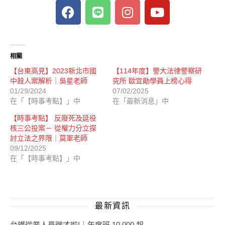
相關
【台東高見】2023新北市國
【114年度】警大法律警察研
中殺人案解析｜吳星老師
究所 歐宜勛學員上榜心得
01/29/2024
07/02/2025
在「【時事考點】」中
在「最新消息」中
【時事考點】 反廢死及延役
核三公投案－ 從權力分立探
討立法之界限｜莫軍老師
09/12/2025
在「【時事考點】」中
最新資訊
台鐵從業人員徵才啦!｜年度班 10,000 起