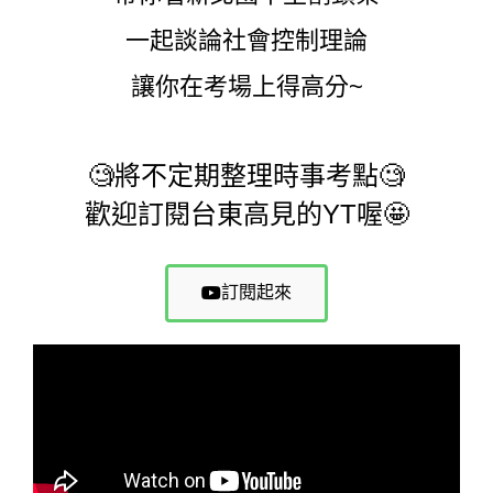
一起談論社會控制理論
讓你在考場上得高分~
🧐將不定期整理時事考點🧐
歡迎訂閱台東高見的YT喔🤩
訂閱起來