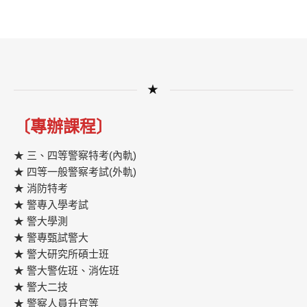
★
〔專辦課程〕
★ 三、四等警察特考(內軌)
★ 四等一般警察考試(外軌)
★ 消防特考
★ 警專入學考試
★ 警大學測
★ 警專甄試警大
★ 警大研究所碩士班
★ 警大警佐班、消佐班
★ 警大二技
★ 警察人員升官等