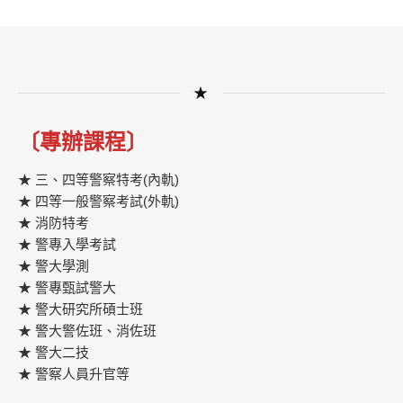
★
〔專辦課程〕
★ 三、四等警察特考(內軌)
★ 四等一般警察考試(外軌)
★ 消防特考
★ 警專入學考試
★ 警大學測
★ 警專甄試警大
★ 警大研究所碩士班
★ 警大警佐班、消佐班
★ 警大二技
★ 警察人員升官等