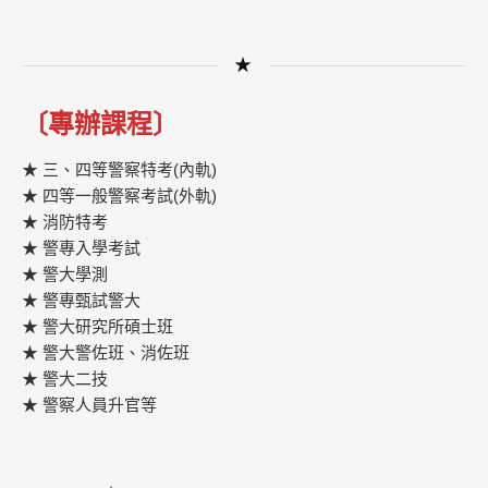
★
〔專辦課程〕
★ 三、四等警察特考(內軌)
★ 四等一般警察考試(外軌)
★ 消防特考
★ 警專入學考試
★ 警大學測
★ 警專甄試警大
★ 警大研究所碩士班
★ 警大警佐班、消佐班
★ 警大二技
★ 警察人員升官等