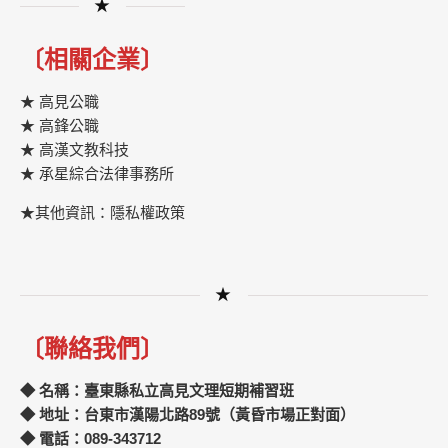
★
〔相關企業〕
★ 高見公職
★ 高鋒公職
★
高漢文教科技
★
承星綜合法律事務所
★其他資訊：隱私權政策
★
〔聯絡我們〕
◆ 名稱：臺東縣私立高見文理短期補習班
◆ 地址：台東市漢陽北路89號（黃昏市場正對面）
◆ 電話：089-343712