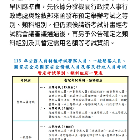
早因應準備，先依據分發機關行政院人事行
政總處與銓敘部來函發布預定舉辦考試之等
別、類科組別，但仍須俟請辦考試計畫經考
試院會議審議通過後，再另予公告確定之類
科組別及其暫定需用名額等考試資訊。