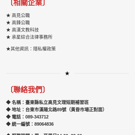
〔相關企業〕
★ 高見公職
★ 高鋒公職
★
高漢文教科技
★
承星綜合法律事務所
★其他資訊：隱私權政策
★
〔聯絡我們〕
◆ 名稱：臺東縣私立高見文理短期補習班
◆ 地址：台東市漢陽北路89號（黃昏市場正對面）
◆ 電話：089-343712
◆ 統一編號：89064836