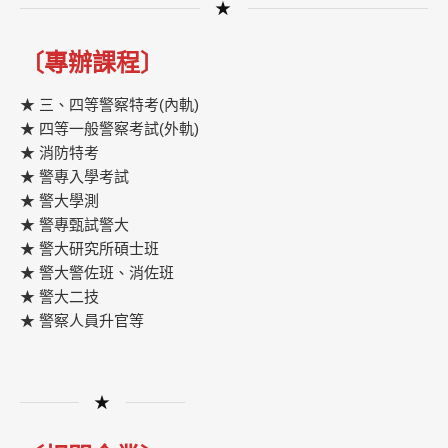
★
〔專辦課程〕
★ 三、四等警察特考(內軌)
★ 四等一般警察考試(外軌)
★ 消防特考
★ 警專入學考試
★ 警大學測
★ 警專甄試警大
★ 警大研究所碩士班
★ 警大警佐班、消佐班
★ 警大二技
★ 警察人員升官等
★