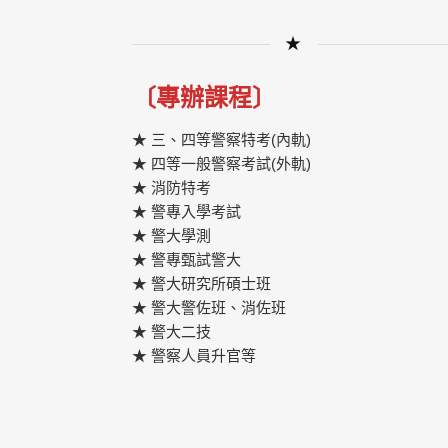
★
〔專辦課程〕
★ 三、四等警察特考(內軌)
★ 四等一般警察考試(外軌)
★ 消防特考
★ 警專入學考試
★ 警大學測
★ 警專甄試警大
★ 警大研究所碩士班
★ 警大警佐班、消佐班
★ 警大二技
★ 警察人員升官等