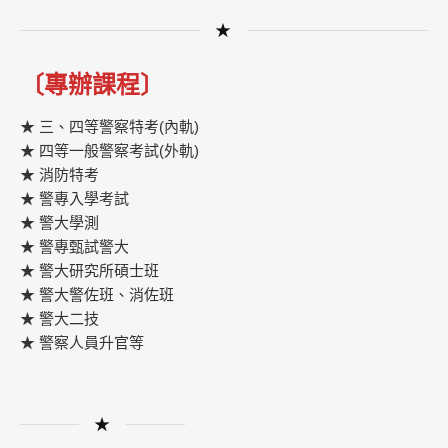
★
〔專辦課程〕
★ 三、四等警察特考(內軌)
★ 四等一般警察考試(外軌)
★ 消防特考
★ 警專入學考試
★ 警大學測
★ 警專甄試警大
★ 警大研究所碩士班
★ 警大警佐班、消佐班
★ 警大二技
★ 警察人員升官等
★