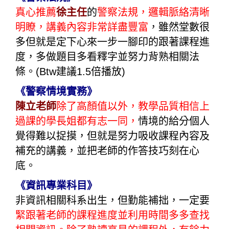
真心推薦
徐主任
的
警察法規，邏輯脈絡清晰
明瞭，講義內容非常詳盡豐富
，雖然堂數很
多但就是定下心來一步一腳印的跟著課程進
度，多做題目多看釋字並努力背熟相關法
條。(Btw建議1.5倍播放)
《警察情境實務》
陳立老師
除了高顏值以外，教學品質相信上
過課的學長姐都有志一同，
情境的給分個人
覺得難以捉摸，但就是努力吸收課程內容及
補充的講義，並把老師的作答技巧刻在心
底。
《資訊專業科目》
非資訊相關科系出生，但勤能補拙，一定要
緊跟著老師的課程進度並利用時間多多查找