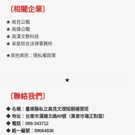
〔相關企業〕
★ 高見公職
★ 高鋒公職
★
高漢文教科技
★
承星綜合法律事務所
★其他資訊：隱私權政策
★
〔聯絡我們〕
◆ 名稱：臺東縣私立高見文理短期補習班
◆ 地址：台東市漢陽北路89號（黃昏市場正對面）
◆ 電話：089-343712
◆ 統一編號：89064836